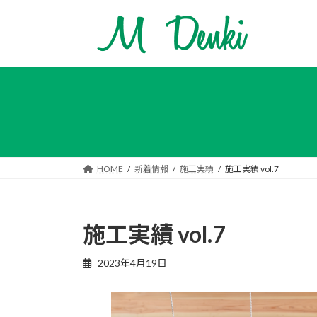
コ
ナ
ン
ビ
テ
ゲ
ン
ー
ツ
シ
へ
ョ
ス
ン
キ
に
ッ
移
プ
動
HOME
新着情報
施工実績
施工実績 vol.7
施工実績 vol.7
2023年4月19日