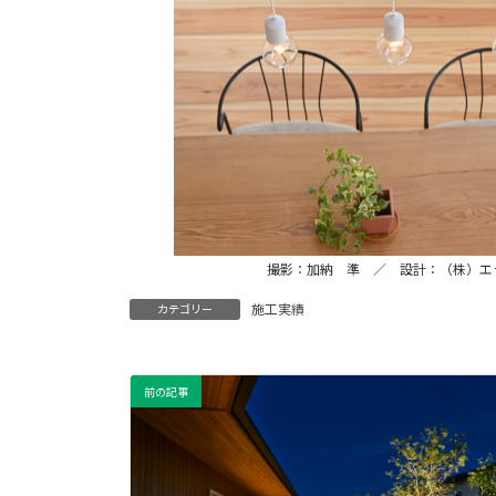
撮影：加納 準 ／ 設計：（株）エ
施工実績
カテゴリー
前の記事